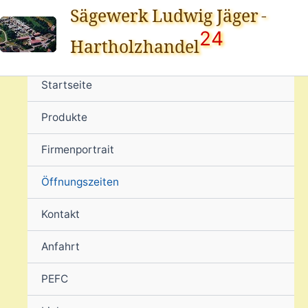
Zum
Sägewerk Ludwig Jäger
-
Inhalt
24
Hartholzhandel
springen
Startseite
Produkte
Firmenportrait
Öffnungszeiten
Kontakt
Anfahrt
PEFC